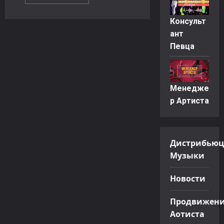
больше
о
Вывод
Консульт
Песни,
Альбома,
ант
Клипа
в
Певца
ТОП
Музыкальных
Чартов
Менедже
р Артиста
Дистрибьюц
Музыки
Новости
Продвижен
Аотиста