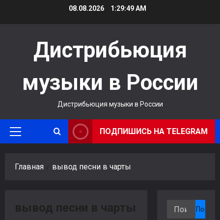
Перейти
08.08.2026
1:29:49 AM
к
содержимому
Дистрибьюция
музыки в России
Дистрибьюция музыки в России
ПОДПИШИСЬ НА TELEGRAM
Основное
меню
Главная
вывод песни в чарты
вывод песни в чарты
Найти: