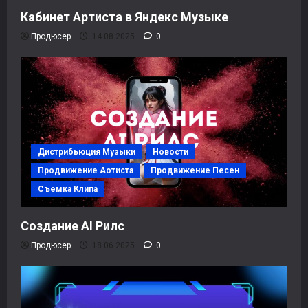
Кабинет Артиста в Яндекс Музыке
Продюсер
14.08.2025
0
Дистрибьюция Музыки
Новости
Продвижение Аотиста
Продвижение Песен
Съемка Клипа
Создание AI Рилс
Продюсер
18.06.2025
0