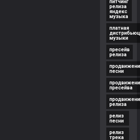
питчинг
релиза
яндекс
музыка
платная
дистрибьюц
музыки
пресейв
релиза
продвижени
песни
продвижени
пресейва
продвижени
релиза
релиз
песни
релиз
трека