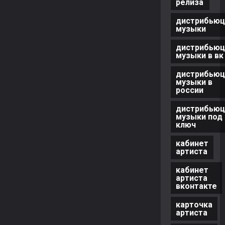
релиза
дистрибьюц
музыки
дистрибьюц
музыки в вк
дистрибьюц
музыки в
россии
дистрибьюц
музыки под
ключ
кабинет
артиста
кабинет
артиста
вконтакте
карточка
артиста