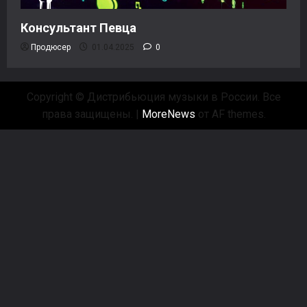
Консультант Певца
Продюсер
01.04.2025
0
Copyright © Дистрибьюция музыки в России. Все
права защищены.
|
MoreNews
от AF themes.